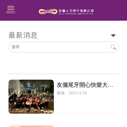
最新消息
友儷尾牙開心快樂大成
功
發佈：2025/11/19