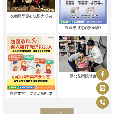
友儷尾牙開心快樂大成功
來宣導用電的安全囉?
做公益回饋社會
宣導文宣！ 防範詐騙行為
上一頁