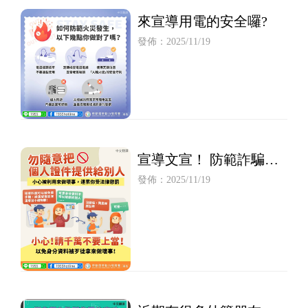
來宣導用電的安全囉?
發佈：2025/11/19
宣導文宣！ 防範詐騙行
為
發佈：2025/11/19