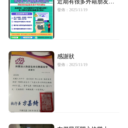
近期有很多外籍朋友都
受害，所以要教育一下
發佈：2025/11/19
家裡的外勞
感謝狀
發佈：2025/11/19