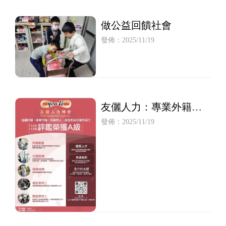
做公益回饋社會
發佈：2025/11/19
友儷人力：專業外籍移
工仲介的首選
發佈：2025/11/19