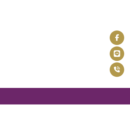
回首頁
關於友儷
家庭移工
產業移工
最新消息
相關問題
聯絡我們