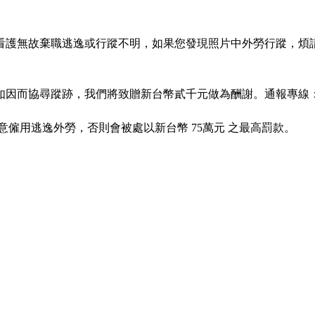
護無故棄職逃逸或行蹤不明，如果您發現照片中外勞行蹤，煩請電
因而協尋蹤跡，我們將致贈新台幣貳千元做為酬謝。通報專線：02-2
意僱用逃逸外勞，否則會被處以新台幣 75萬元 之最高罰款。