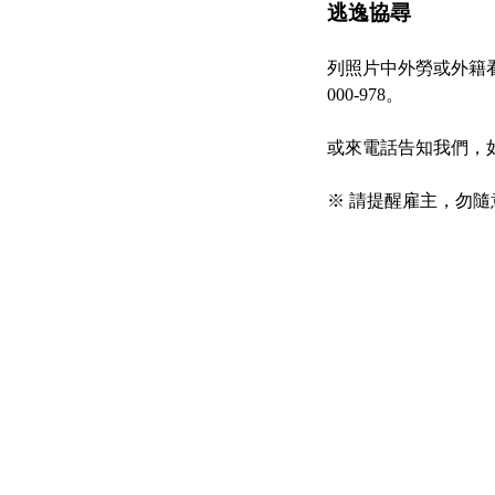
逃逸協尋
列照片中外勞或外籍看
000-978。
或來電話告知我們，如
※ 請提醒雇主，勿隨