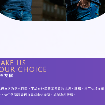
AKE US
OUR CHOICE
擇友儷
我們為您的需求把關，不論在外籍移工素質的挑選、服務，您可信賴友儷
介，有任何問題皆可來電或來信詢問，竭誠為您服務。