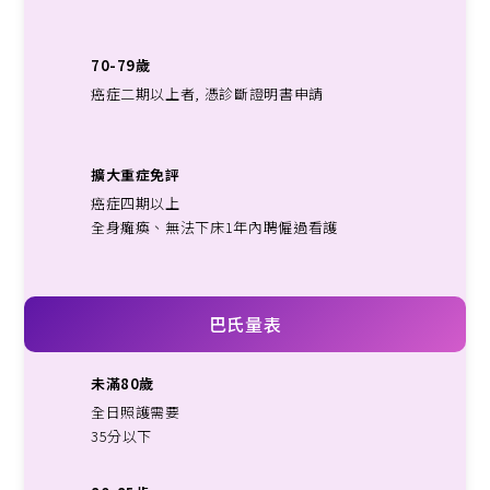
70-79歲
癌症二期以上者, 憑診斷證明書申請
擴大重症免評
癌症四期以上
全身癱瘓、無法下床1年內聘僱過看護
巴氏量表
未滿80歲
全日照護需要
35分以下